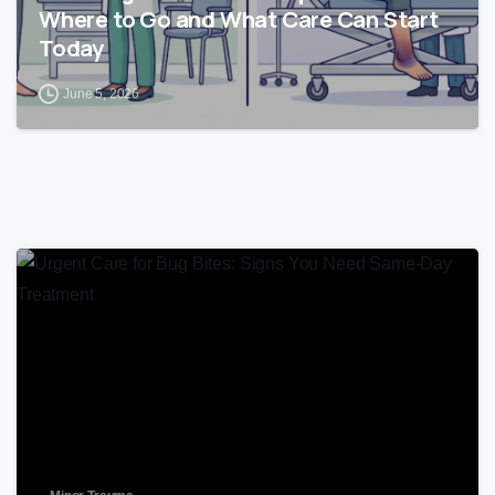
Where to Go and What Care Can Start
Today
June 5, 2026
1