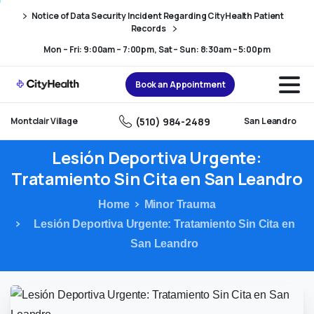
Skip
Skip
Notice of Data Security Incident Regarding CityHealth Patient
to
to
Records
Content
navigation
Mon – Fri: 9:00am – 7:00pm, Sat – Sun: 8:30am – 5:00pm
Book an Appointment
(510) 984-2489
Montclair Village
San Leandro
Lesión
Deportiva
Urgente:
Tratamiento
Sin
Cita
en
San
Leandro
Home
Minor Trauma
Lesión Deportiva Urgente: Tratamiento Sin Cita en
San Leandro