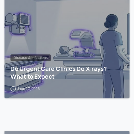
1
Disease & Infections
Do Urgent Care Clinics Do X-rays?
What to Expect
June 27, 2026