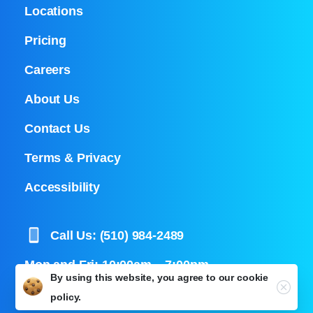
Locations
Pricing
Careers
About Us
Contact Us
Terms & Privacy
Accessibility
Call Us: (510) 984-2489
Mon and Fri: 10:00am – 7:00pm
By using this website, you agree to our
cookie
Close
Tues – Thursday: 9:00am – 7:00pm
policy.