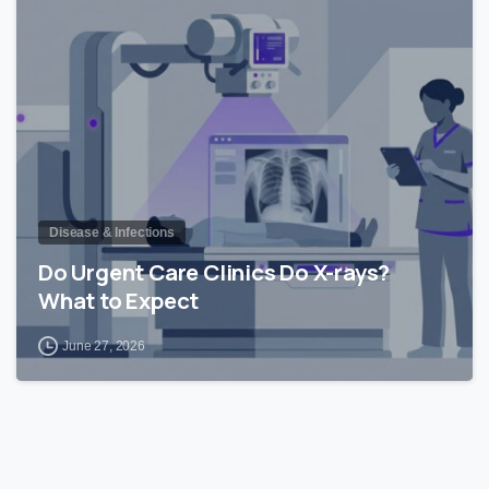
0
Disease & Infections
Do Urgent Care Clinics Do X-rays?
What to Expect
June 27, 2026