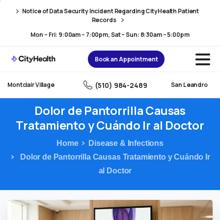
Skip
Skip
Notice of Data Security Incident Regarding CityHealth Patient
to
to
Records
Content
navigation
Mon – Fri: 9:00am – 7:00pm, Sat – Sun: 8:30am – 5:00pm
Book an Appointment
(510) 984-2489
Montclair Village
San Leandro
Dolor
de
Pantorrilla
Causas
Tratamiento
y
Cuándo
Ir
al
Doctor
Home
Disease & Infections
Dolor de Pantorrilla Causas Tratamiento y Cuándo Ir
al Doctor