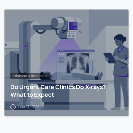
0
Disease & Infections
Do Urgent Care Clinics Do X-rays?
What to Expect
June 27, 2026