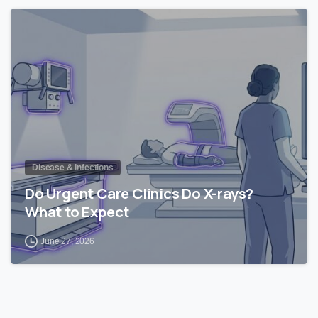
1
Disease & Infections
Do Urgent Care Clinics Do X-rays?
What to Expect
June 27, 2026