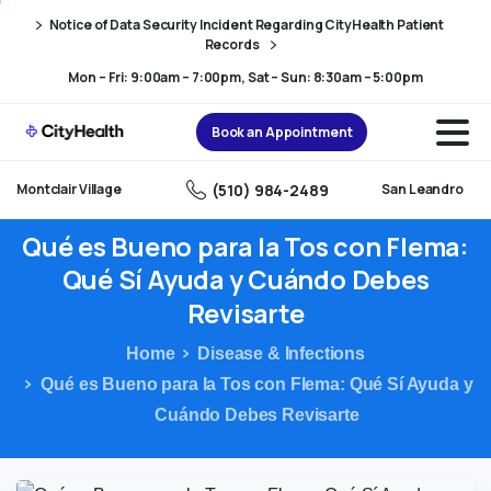
Skip
Skip
Notice of Data Security Incident Regarding CityHealth Patient
to
to
Records
Content
navigation
Mon – Fri: 9:00am – 7:00pm, Sat – Sun: 8:30am – 5:00pm
Book an Appointment
(510) 984-2489
Montclair Village
San Leandro
Qué
es
Bueno
para
la
Tos
con
Flema:
Qué
Sí
Ayuda
y
Cuándo
Debes
Revisarte
Home
Disease & Infections
Qué es Bueno para la Tos con Flema: Qué Sí Ayuda y
Cuándo Debes Revisarte