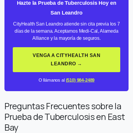
Hazte la Prueba de Tuberculosis Hoy en
San Leandro
CityHealth San Leandro atiende sin cita previa los 7
días de la semana. Aceptamos Medi-Cal, Alameda
Alliance y la mayoría de seguros.
VENGA A CITYHEALTH SAN
LEANDRO →
O llámanos al
(510) 984-2489
Preguntas Frecuentes sobre la
Prueba de Tuberculosis en East
Bay