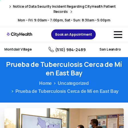
Skip
Skip
Notice of Data Security Incident Regarding CityHealth Patient
to
to
Records
Content
navigation
Mon – Fri: 9:00am – 7:00pm, Sat – Sun: 8:30am – 5:00pm
Book an Appointment
(510) 984-2489
Montclair Village
San Leandro
Prueba
de
Tuberculosis
Cerca
de
Mí
en
East
Bay
Home
Uncategorized
Prueba de Tuberculosis Cerca de Mí en East Bay