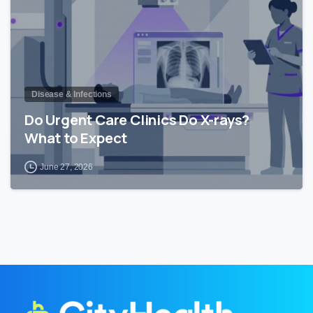
Disease & Infections
Do Urgent Care Clinics Do X-rays?
What to Expect
June 27, 2026