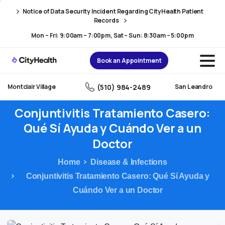
Skip
Skip
Notice of Data Security Incident Regarding CityHealth Patient
to
to
Records
Content
navigation
Mon – Fri: 9:00am – 7:00pm, Sat – Sun: 8:30am – 5:00pm
Book an Appointment
(510) 984-2489
Montclair Village
San Leandro
Conjuntivitis
Tratamiento
Casero:
Qué
Sí
Ayuda
y
Cuándo
Ver
a
un
Doctor
Home
Disease & Infections
Conjuntivitis Tratamiento Casero: Qué Sí Ayuda y
Cuándo Ver a un Doctor