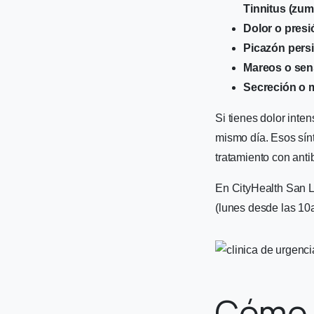
Tinnitus (zum
Dolor o presi
Picazón persi
Mareos o sen
Secreción o m
Si tienes dolor inte
mismo día. Esos sínt
tratamiento con ant
En CityHealth San L
(lunes desde las 10
Cómo 