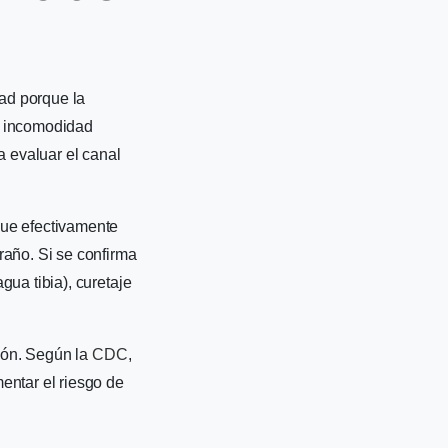
ad porque la
a incomodidad
a evaluar el canal
que efectivamente
raño. Si se confirma
ua tibia), curetaje
dón. Según la
CDC
,
entar el riesgo de