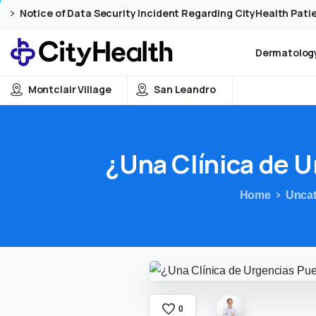
Skip
Skip
Notice of Data Security Incident Regarding CityHealth Pati
to
to
Content
navigation
Dermatology
Montclair Village
San Leandro
¿Una
Clínica
de
U
Home
Uncat
0