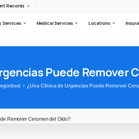
ent Records
 Services
Medical Services
Locations
Insura
rgencias
Puede
Remover
C
egorized
¿Una Clínica de Urgencias Puede Remover Cer