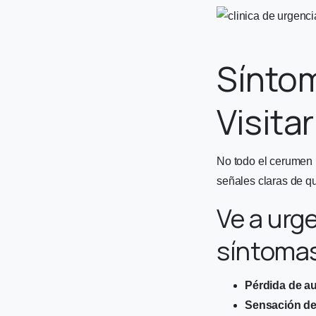
Sínto
Visita
No todo el cerumen 
señales claras de q
Ve a urg
síntoma
Pérdida de au
Sensación de