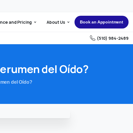
nce and Pricing
About Us
Book an Appointment
(510) 984-2489
erumen
del
Oído?
umen del Oído?