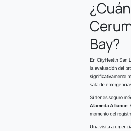
¿Cuán
Cerume
Bay?
En CityHealth San L
la evaluación del pr
significativamente 
sala de emergencias
Si tienes seguro mé
Alameda Alliance
.
momento del registr
Una visita a urgenc