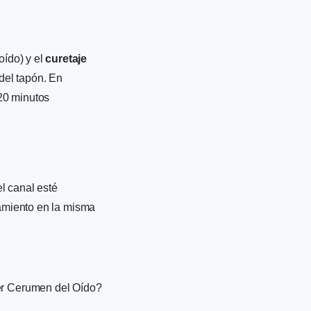
oído) y el
curetaje
del tapón. En
20 minutos
l canal esté
tamiento en la misma
r Cerumen del Oído?