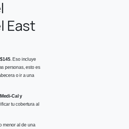
l
l East
 $145
. Eso incluye
as personas, esto es
becera o ir a una
Medi-Cal y
icar tu cobertura al
o menor al de una