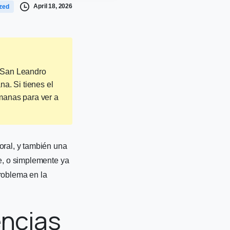
April 18, 2026
zed
n San Leandro
na. Si tienes el
manas para ver a
ral, y también una
te, o simplemente ya
problema en la
encias