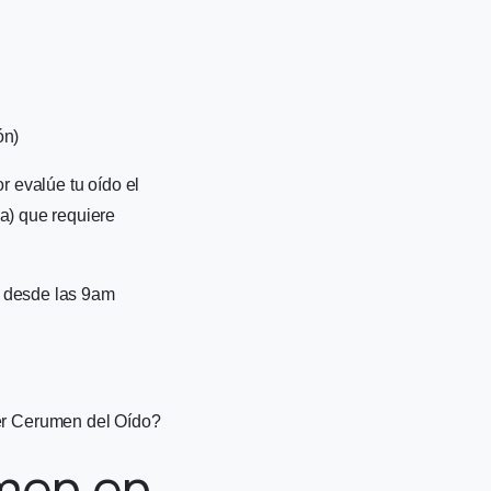
ón)
r evalúe tu oído el
a) que requiere
s desde las 9am
r Cerumen del Oído?
men en