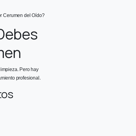
r Cerumen del Oído?
 Debes
umen
limpieza. Pero hay
miento profesional.
tos