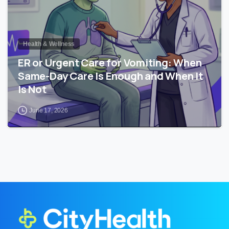
Health & Wellness
ER or Urgent Care for Vomiting: When
Same-Day Care Is Enough and When It
Is Not
June 17, 2026