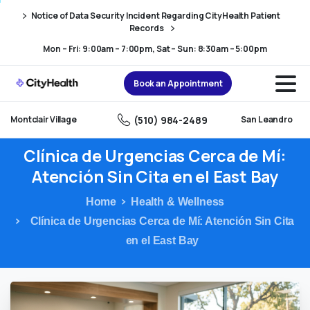
Skip
Skip
Notice of Data Security Incident Regarding CityHealth Patient
to
to
Records
Content
navigation
Mon – Fri: 9:00am – 7:00pm, Sat – Sun: 8:30am – 5:00pm
Book an Appointment
(510) 984-2489
Montclair Village
San Leandro
Clínica
de
Urgencias
Cerca
de
Mí:
Atención
Sin
Cita
en
el
East
Bay
Home
Health & Wellness
Clínica de Urgencias Cerca de Mí: Atención Sin Cita
en el East Bay