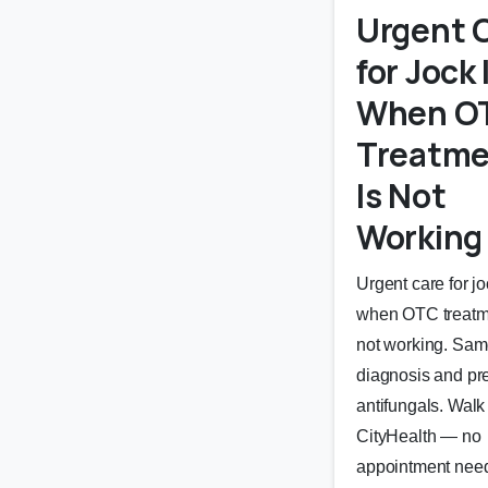
Urgent 
for Jock 
When O
Treatme
Is Not
Working
Urgent care for jo
when OTC treatm
not working. Sa
diagnosis and pre
antifungals. Walk 
CityHealth — no
appointment nee