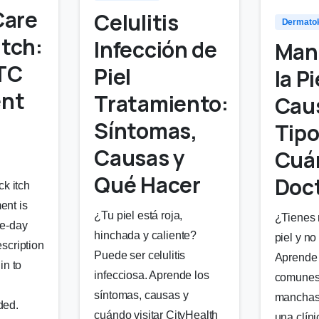
Care
Celulitis
Dermato
Itch:
Infección de
Man
TC
Piel
la Pi
nt
Tratamiento:
Cau
Síntomas,
Tipo
Causas y
Cuán
Qué Hacer
Doc
ck itch
ent is
¿Tu piel está roja,
¿Tienes 
me-day
hinchada y caliente?
piel y n
scription
Puede ser celulitis
Aprende
in to
infecciosa. Aprende los
comunes,
síntomas, causas y
manchas 
ded.
cuándo visitar CityHealth
una clíni