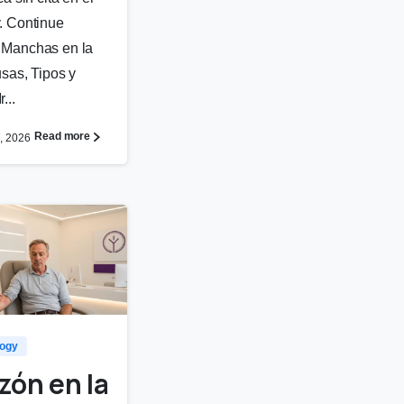
. Continue
 Manchas en la
usas, Tipos y
...
Read more
7, 2026
0
logy
zón en la