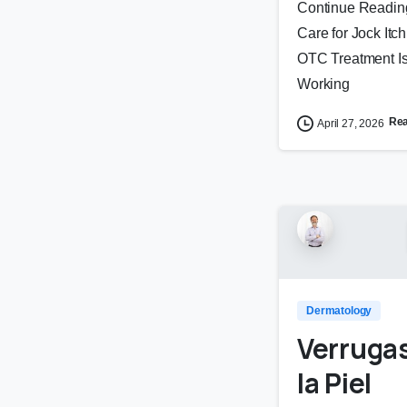
Continue Readin
Care for Jock Itc
OTC Treatment Is
Working
Re
April 27, 2026
Dermatology
Verruga
la Piel