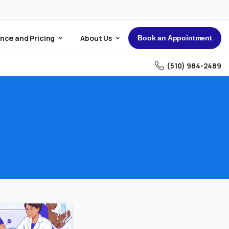
nce and Pricing
About Us
Book an Appointment
(510) 984-2489