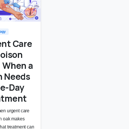
1
logy
ent Care
Poison
: When a
h Needs
e-Day
atment
en urgent care
on oak makes
hat treatment can