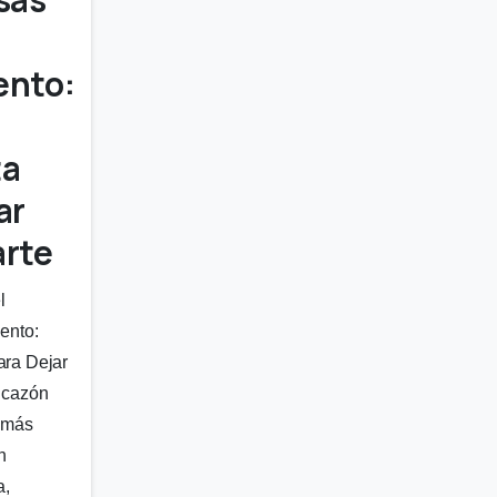
ento:
ta
ar
arte
l
ento:
ara Dejar
icazón
s más
n
a,