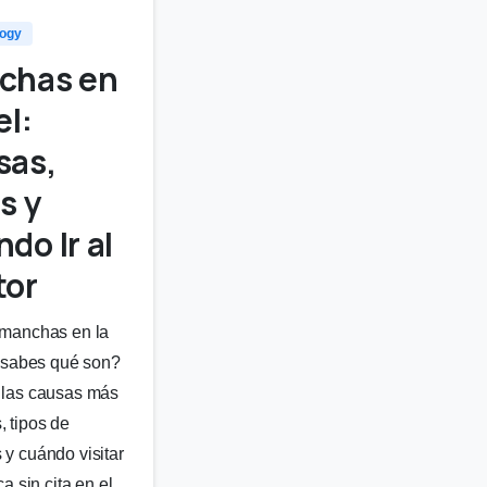
logy
chas en
el:
sas,
s y
do Ir al
tor
manchas en la
o sabes qué son?
 las causas más
 tipos de
y cuándo visitar
ca sin cita en el