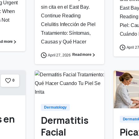
g Urgent
sin cita en el East Bay.
East Bay
h: When
Continue Reading
Reading
 Not
Celulitis Infección de Piel
Piel: Ca
Tratamiento: Síntomas,
Cuándo Ir
Causas y Qué Hacer
ad more
April 2
Read more
April 27, 2026
0
0
Dermatology
s en
Dermatitis
Dermato
Pica
Facial