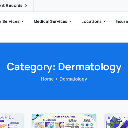
ent Records
 Services
Medical Services
Locations
Insura
Category:
Dermatology
Home
Dermatology