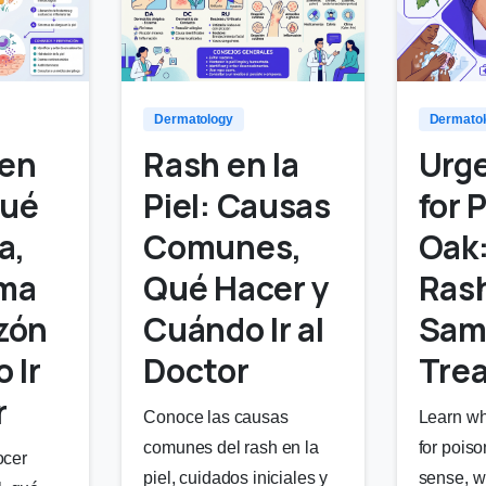
1
0
Dermato
Dermatology
Urg
 en
Rash en la
for 
Qué
Piel: Causas
Oak
a,
Comunes,
Ras
ma
Qué Hacer y
Sam
zón
Cuándo Ir al
Tre
 Ir
Doctor
r
Learn wh
Conoce las causas
for pois
comunes del rash en la
ocer
sense, w
piel, cuidados iniciales y