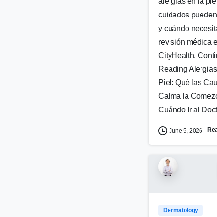
alergias en la pie
cuidados pueden 
y cuándo necesit
revisión médica 
CityHealth. Cont
Reading Alergias
Piel: Qué las Ca
Calma la Comez
Cuándo Ir al Doct
Re
June 5, 2026
Dermatology