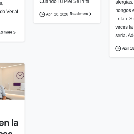
Cuando Tu Piel Se Irrita
alergias,
s,
hongos e
do Ver al
Read more
April 20, 2026
irritan. 
veces la
ad more
seria. A
April 1
0
en la
sas