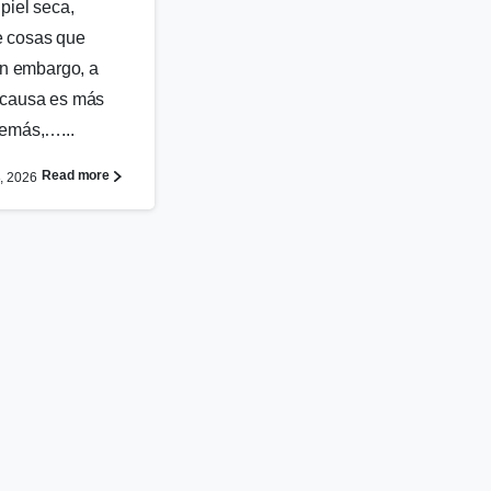
 piel seca,
 cosas que
Sin embargo, a
 causa es más
demás,…...
Read more
8, 2026