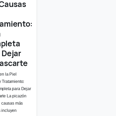
 Causas
tamiento:
a
pleta
 Dejar
ascarte
en la Piel
 Tratamiento:
pleta para Dejar
rte La picazón
el causas más
 incluyen