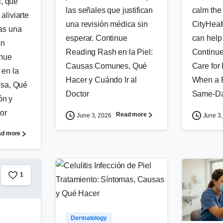
l, qué
calm the
las señales que justifican
aliviarte
CityHeal
una revisión médica sin
as una
can help
esperar. Continue
en
Continue
Reading Rash en la Piel:
inue
Care for
Causas Comunes, Qué
 en la
When a 
Hacer y Cuándo Ir al
usa, Qué
Same-Da
Doctor
ón y
or
Read more
June 3,
June 3, 2026
ad more
1
0
Dermatology