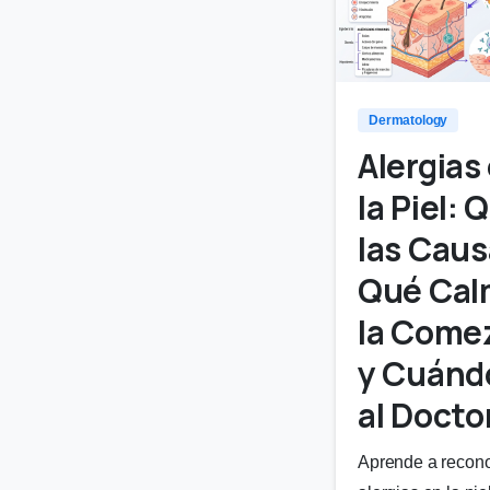
Dermatology
Alergias
la Piel: 
las Caus
Qué Cal
la Come
y Cuándo
al Docto
Aprende a recon