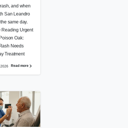
 rash, and when
th San Leandro
 the same day.
 Reading Urgent
 Poison Oak:
Rash Needs
y Treatment
Read more
 2026
0