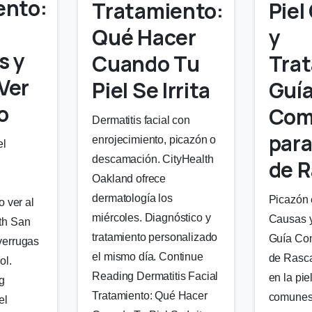
ento:
Piel
Tratamiento:
y
Qué Hacer
s y
Tra
Cuando Tu
Ver
Guí
Piel Se Irrita
o
Com
Dermatitis facial con
para
enrojecimiento, picazón o
el
descamación. CityHealth
de R
,
Oakland ofrece
dermatología los
Picazón 
o ver al
miércoles. Diagnóstico y
Causas y
th San
tratamiento personalizado
Guía Com
verrugas
el mismo día. Continue
de Rasca
ol.
Reading Dermatitis Facial
en la pi
g
Tratamiento: Qué Hacer
comunes
el