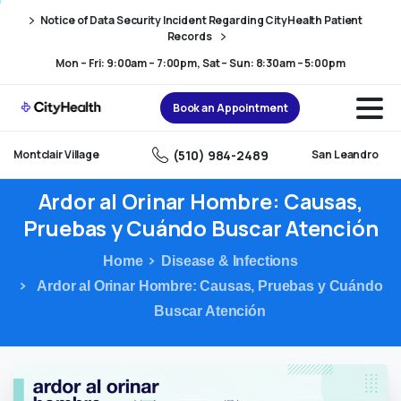
Skip
Skip
Notice of Data Security Incident Regarding CityHealth Patient
to
to
Records
Content
navigation
Mon – Fri: 9:00am – 7:00pm, Sat – Sun: 8:30am – 5:00pm
Book an Appointment
(510) 984-2489
Montclair Village
San Leandro
Ardor
al
Orinar
Hombre:
Causas,
Pruebas
y
Cuándo
Buscar
Atención
Home
Disease & Infections
Ardor al Orinar Hombre: Causas, Pruebas y Cuándo
Buscar Atención