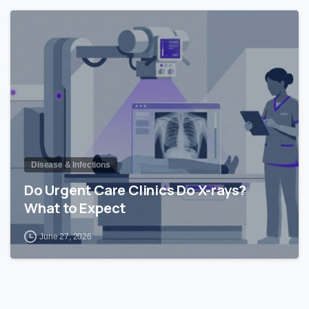
0
Disease & Infections
Do Urgent Care Clinics Do X-rays?
What to Expect
June 27, 2026