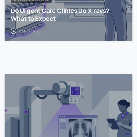
Do Urgent Care Clinics Do X-rays?
What to Expect
June 27, 2026
0