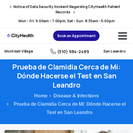
Skip
Skip
Notice of Data Security Incident Regarding CityHealth Patient
to
to
Records
Content
navigation
Mon – Fri: 9:00am – 7:00pm, Sat – Sun: 8:30am – 5:00pm
Book an Appointment
(510) 984-2489
Montclair Village
San Leandro
Prueba
de
Clamidia
Cerca
de
Mí:
Dónde
Hacerse
el
Test
en
San
Leandro
Home
Disease & Infections
Prueba de Clamidia Cerca de Mí: Dónde Hacerse el
Test en San Leandro