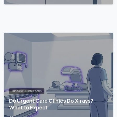
1
Disease & Infections
Do Urgent Care Clinics Do X-rays?
What to Expect