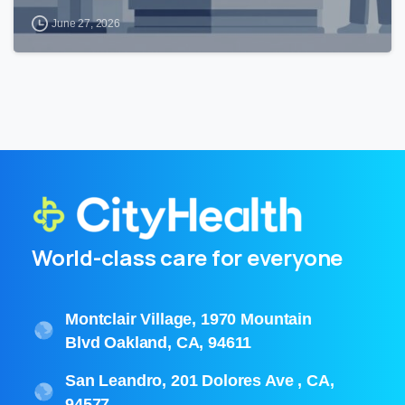
June 27, 2026
World-class care for everyone
Montclair Village, 1970 Mountain
Blvd Oakland, CA, 94611
San Leandro, 201 Dolores Ave , CA,
94577