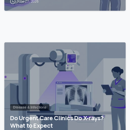
June 27, 2026
0
Disease & Infections
Do Urgent Care Clinics Do X-rays?
What to Expect